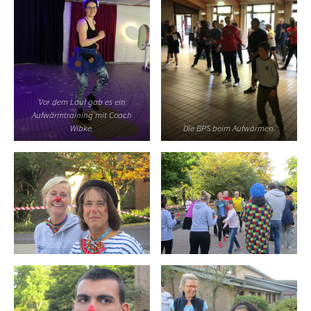
Vor dem Lauf gab es ein
Aufwärmtraining mit Coach
Wibke.
Die BPS beim Aufwärmen.