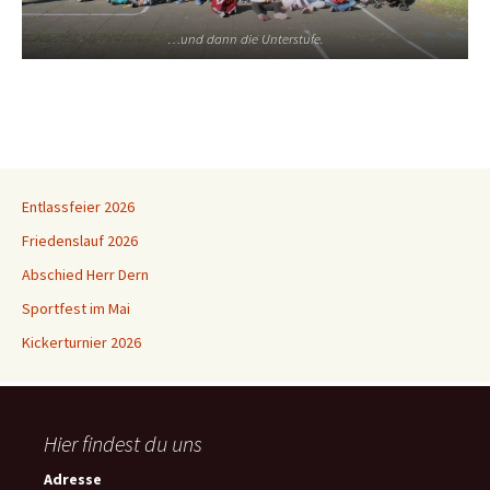
…und dann die Unterstufe.
Entlassfeier 2026
Friedenslauf 2026
Abschied Herr Dern
Sportfest im Mai
Kickerturnier 2026
Hier findest du uns
Adresse