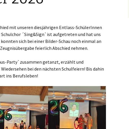
 / AGs
Schulkiosk
Ausflugszi
Hausmeister
Karneval 2021
Übergang 
eln
Playbacktheater
Apps fürs 
KüchenhelferInnen
Zirkuslauf 2019
Links/ Do
chied mit unseren diesjährigen Entlass-SchülerInnen
ng
Schwarzlichttheater
Der Schulchor ´Sing&Sign`ist aufgetreten und hat uns
Die Gesch
FSJ und BFD
Firmung 2019
Elternbrie
Lebkuche
e konnten sich bei einer Bilder-Schau noch einmal an
er Zeugnisübergabe feierlich Abschied nehmen.
PraktikantInnen
Schultheater ´der kleine
Prinz`, 25.06.2019
-aus-Party`zusammen getanzt, erzählt und
n Wiedersehen bei den nächsten Schulfeiern! Bis dahin
Sommerfest 2018
art ins Berufsleben!