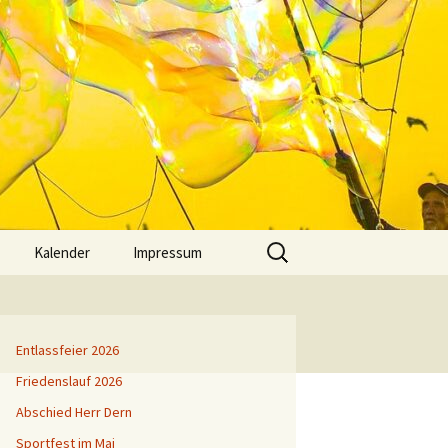
Suchen
Kalender
Impressum
nach:
it
gschaft
iten
Entlassfeier 2026
Friedenslauf 2026
ng
 euch!
Abschied Herr Dern
Oberstufe-
 Netz
Sportfest im Mai