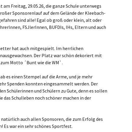
t am Freitag, 29.05.26, die ganze Schule unterwegs
 großer Sponsorenlauf auf dem Gelände der Kleebach-
efahren sind alle! Egal ob groß oder klein, alt oder
hrerInnen, FSJlerInnen, BUFDIs, IHs, Eltern und auch
tter hat auch mitgespielt. Im herrlichen
hinausgewachsen. Der Platz war schön dekoriert mit
 zum Motto ´Bunt wie die WM`.
b es einen Stempel auf die Arme, und je mehr
ehr Spenden konnten eingesammelt werden. Der
n Schülerinnen und Schülern zu Gute, denn es sollen
ie das Schulleben noch schöner machen in der
natürlich auch allen Sponsoren, die zum Erfolg des
 Es war ein sehr schönes Sportfest.